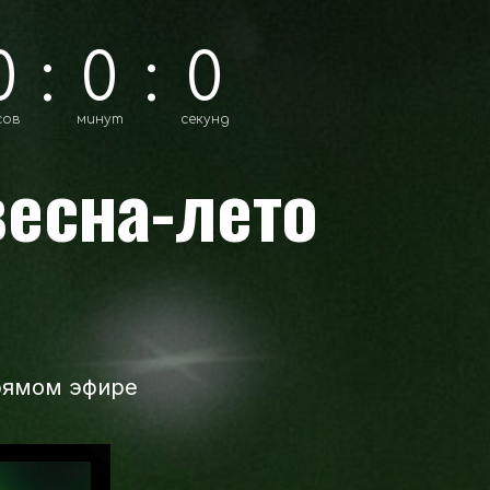
0
:
0
:
0
сов
минут
секунд
весна-лето
рямом эфире