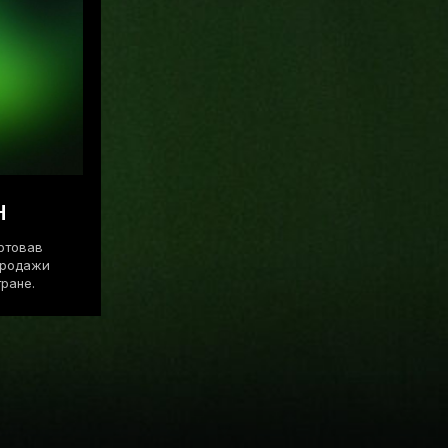
н
артовав
продажи
ране.