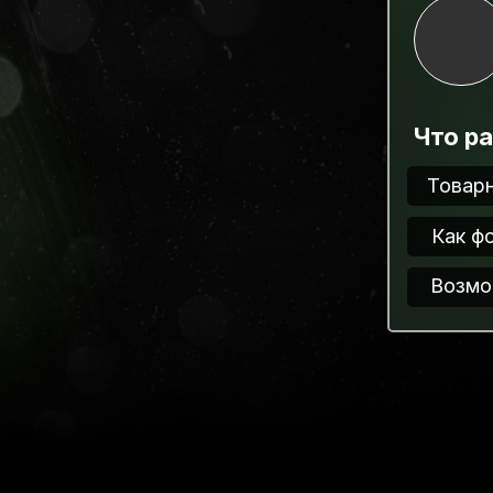
Что р
Товарн
Как ф
Возмо