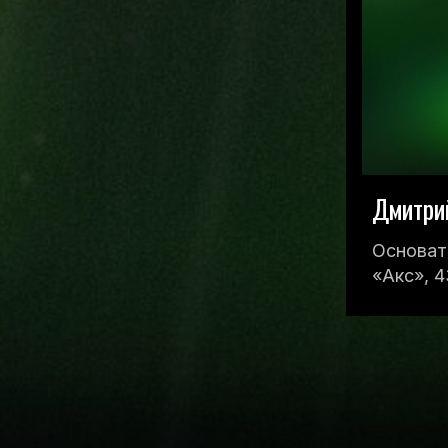
Дмитри
Основат
«Акс», 