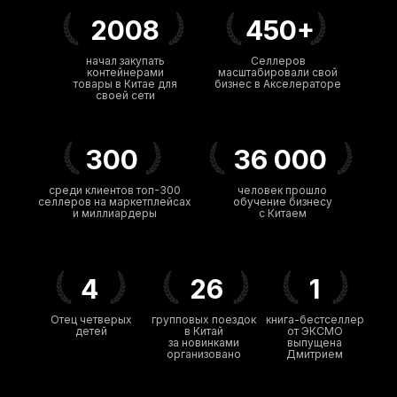
2008
450+
начал закупать
Селлеров
контейнерами
масштабировали свой
товары в Китае для
бизнес в Акселераторе
своей сети
300
36 000
среди клиентов топ-300
человек прошло
селлеров на маркетплейсах
обучение бизнесу
и миллиардеры
с Китаем
4
26
1
Отец четверых
групповых поездок
книга-бестселлер
детей
в Китай
от ЭКСМО
за новинками
выпущена
организовано
Дмитрием