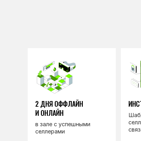
2 ДНЯ ОФФЛАЙН
ИНС
И ОНЛАЙН
Шаб
селл
в зале с успешными
свя
селлерами