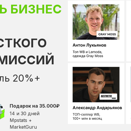
Ь БИЗНЕС
СТКОГО
ОМИССИЙ
ыль 20%+
Подарок на 35.000
₽
14 и 30 дней
Mpstats +
MarketGuru