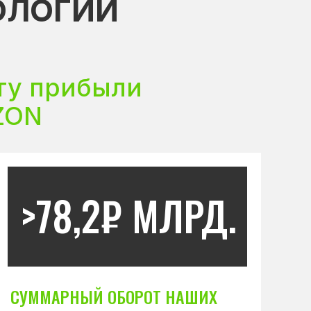
ОЛОГИИ
ту прибыли
ZON
>78,2₽ МЛРД.
СУММАРНЫЙ ОБОРОТ НАШИХ