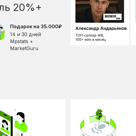
ыль 20%+
Подарок на 35.000
₽
14 и 30 дней
Mpstats +
MarketGuru