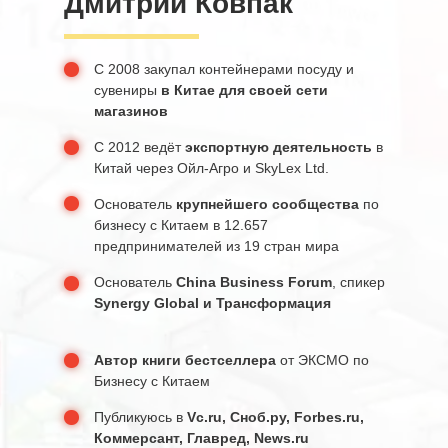
Дмитрий Ковпак
С 2008 закупал контейнерами посуду и
сувениры
в Китае
для
своей сети
магазинов
С 2012 ведёт
экспортную деятельность
в
Китай через Ойл-Агро и SkyLex Ltd.
Основатель
крупнейшего сообщества
по
бизнесу с Китаем в 12.657
предпринимателей из 19 стран мира
Основатель
China Business Forum
, спикер
Synergy Global и Трансформация
Автор книги бестселлера
от ЭКСМО по
Бизнесу с Китаем
Публикуюсь в
Vc.ru, Сноб.ру, Forbes.ru,
Коммерсант, Главред, News.ru